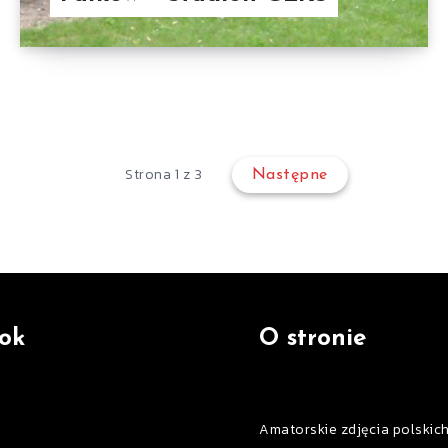
Strona 1 z 3
Następne
ok
O stronie
Amatorskie zdjęcia polskic