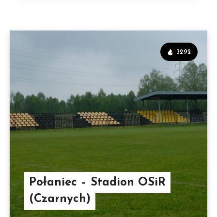
3292
Połaniec – Stadion OSiR
(Czarnych)