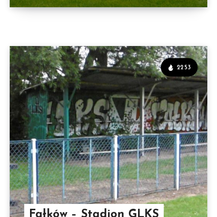
2253
Fałków – Stadion GLKS