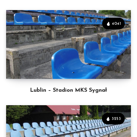
4041
Lublin – Stadion MKS Sygnał
3253