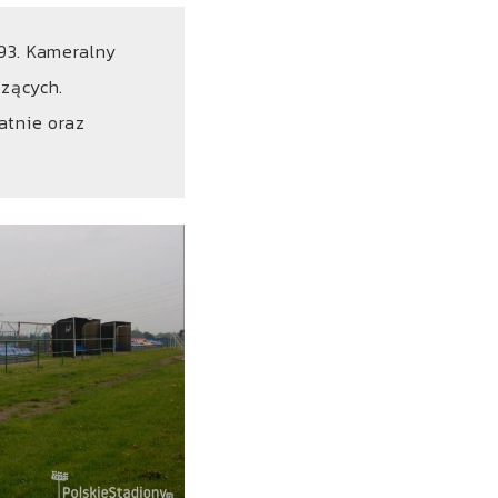
93. Kameralny
dzących.
atnie oraz