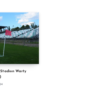
 Stadion Warty
)
24