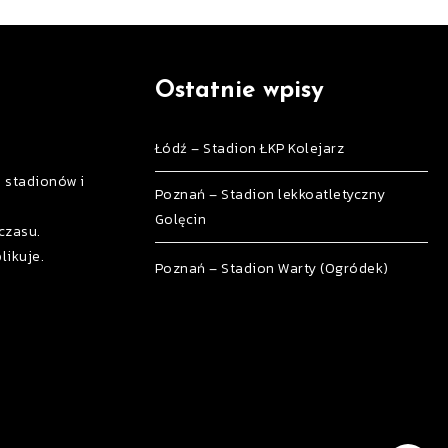
Ostatnie wpisy
Łódź – Stadion ŁKP Kolejarz
h stadionów i
Poznań – Stadion lekkoatletyczny
Golęcin
czasu.
likuje.
Poznań – Stadion Warty (Ogródek)