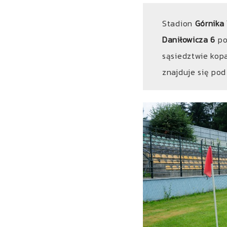
Stadion
Górnika 
Daniłowicza 6
po
sąsiedztwie kopa
znajduje się po