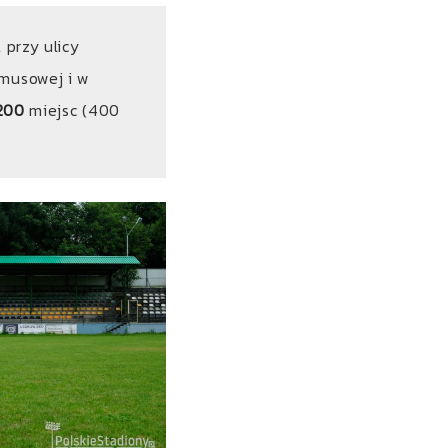
 przy ulicy
ymusowej i w
200
miejsc (400