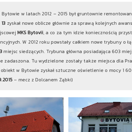
 Bytowie w latach 2012 – 2015 był gruntownie remontowan
 13
zyskał nowe oblicze głównie za sprawą kolejnych awan
jscowej
MKS Bytovii
, a co za tym idzie koniecznością przy
ncyjnych. W 2012 roku powstały całkiem nowe trybuny o łą
3
miejsc siedzących. Trybuna główna posiadająca 603 miej
ie zadaszona. Tu wydzielone zostały także miejsca dla Pra
u obiekt w Bytowie zyskał sztuczne oświetlenie o mocy 1 6
9.2015
– mecz z Dolcanem Ząbki)