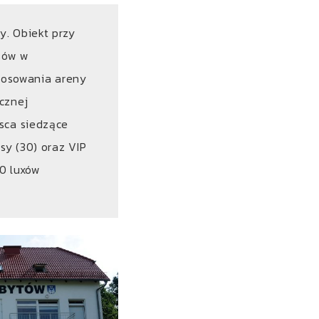
y. Obiekt przy
sów w
stosowania areny
cznej
sca siedzące
sy (30) oraz VIP
00 luxów