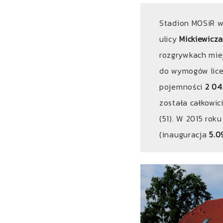
Stadion MOSiR w
ulicy
Mickiewicza
rozgrywkach mie
do wymogów lice
pojemności
2 04
została całkowic
(51). W 2015 rok
(inauguracja
5.0