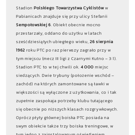
Stadion
Polskiego Towarzystwa Cyklistów
w
Pabianicach znajduje się przy ulicy Stefanii
Sempołowskiej 6
. Obiekt obecnie mocno
przestarzały, oddano do użytku w latach
sześćdziesiątych ubiegłego wieku,
26 sierpnia
1962
roku PTC po raz pierwszy zagrało przy w
tym miejscu (mecz III ligi z Czarnymi Kutno – 3:1).
Stadion PTC to w tej chwili ok.
4 000
miejsc
siedzących. Dwie trybuny (położenie wschód –
zachód) na których zamontowane są ławki w
większości są wyłączone z użytkowania, co i tak
zupełnie zaspokaja potrzeby klubu tułającego
się obecnie po niższych klasach rozgrywkowych.
Oprócz płyty głównej boiska PTC posiada na
swym obiekcie także trzy boiska treningowe, w
tym jedno z zainstalowanym oświetleniem.