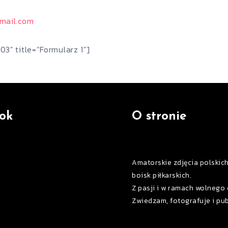
gmail.com
03″ title=”Formularz 1″]
ok
O stronie
Amatorskie zdjęcia polskic
boisk piłkarskich.
Z pasji i w ramach wolnego 
Zwiedzam, fotografuje i pub