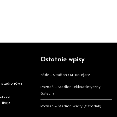
Ostatnie wpisy
Łódź – Stadion ŁKP Kolejarz
h stadionów i
Poznań – Stadion lekkoatletyczny
Golęcin
czasu.
likuje.
Poznań – Stadion Warty (Ogródek)