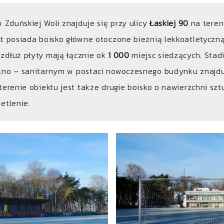
w Zduńskiej Woli znajduje się przy ulicy
Łaskiej 90
na teren
t posiada boisko główne otoczone bieżnią lekkoatletyczn
zdłuż płyty mają łącznie ok
1 000
miejsc siedzących. Stad
lno – sanitarnym w postaci nowoczesnego budynku znajdu
terenie obiektu jest także drugie boisko o nawierzchni szt
etlenie.