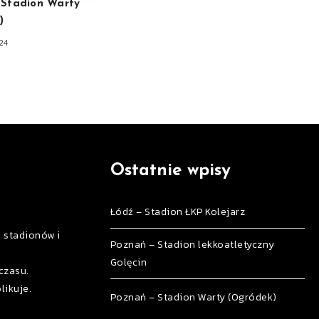
 Stadion Warty
)
24
Ostatnie wpisy
Łódź – Stadion ŁKP Kolejarz
h stadionów i
Poznań – Stadion lekkoatletyczny
Golęcin
czasu.
likuje.
Poznań – Stadion Warty (Ogródek)