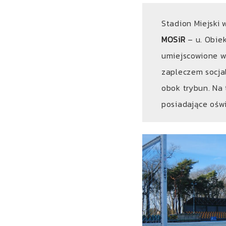
Stadion Miejski 
MOSiR
– u. Obiek
umiejscowione w
zapleczem socja
obok trybun. Na 
posiadające oświ