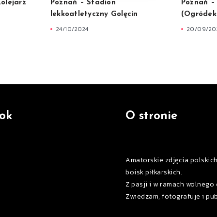
olejarz
Poznań – Stadion
Poznań –
lekkoatletyczny Golęcin
(Ogródek
24/10/2024
20/09/20
ok
O stronie
Amatorskie zdjęcia polskic
boisk piłkarskich.
Z pasji i w ramach wolnego 
Zwiedzam, fotografuje i pub