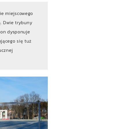
ie miejscowego
ą. Dwie trybuny
ion dysponuje
jącego się tuż
ucznej