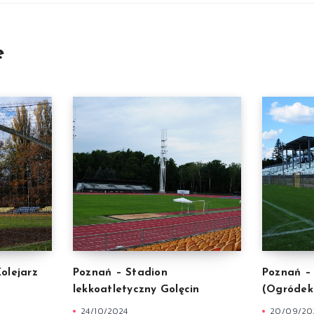
e
olejarz
Poznań – Stadion
Poznań –
lekkoatletyczny Golęcin
(Ogródek
24/10/2024
20/09/20