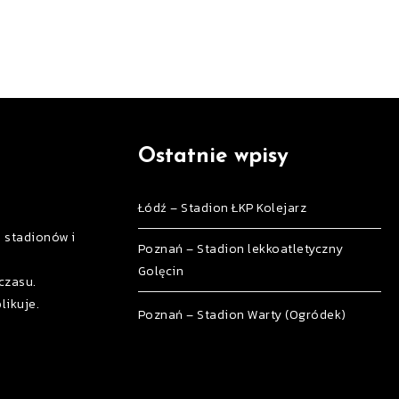
Ostatnie wpisy
Łódź – Stadion ŁKP Kolejarz
h stadionów i
Poznań – Stadion lekkoatletyczny
Golęcin
czasu.
likuje.
Poznań – Stadion Warty (Ogródek)