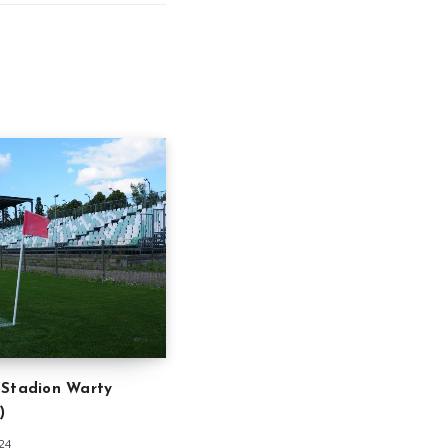
 Stadion Warty
)
24