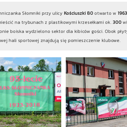
mniczanka Słomniki przy ulicy
Kościuszki 80
otwarto w
196
ieścić na trybunach z plastikowymi krzesełkami ok.
300
w
ronie boiska wydzielono sektor dla kibiców gości. Obok pły
wej hali sportowej znajdują się pomieszczenie klubowe.