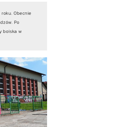
3
roku. Obecnie
idzów. Po
ty boiska w