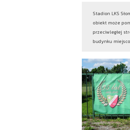
Stadion LKS Sło
obiekt może pom
przeciwległej st
budynku miejsco