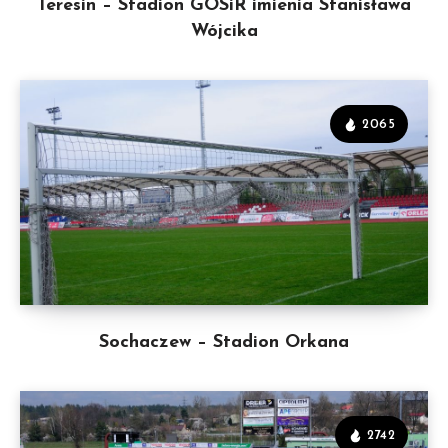
Teresin – Stadion GOSiR imienia Stanisława
Wójcika
2065
Sochaczew – Stadion Orkana
2742