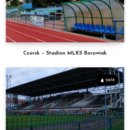
Czersk – Stadion MLKS Borowiak
2678