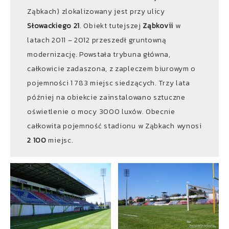
Ząbkach) zlokalizowany jest przy ulicy
Słowackiego 21
. Obiekt tutejszej
Ząbkovii
w
latach 2011 – 2012 przeszedł gruntowną
modernizację. Powstała trybuna główna,
całkowicie zadaszona, z zapleczem biurowym o
pojemności 1 783 miejsc siedzących. Trzy lata
później na obiekcie zainstalowano sztuczne
oświetlenie o mocy 3000 luxów. Obecnie
całkowita pojemność stadionu w Ząbkach wynosi
2 100
miejsc.