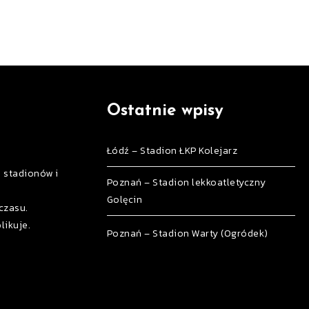
Ostatnie wpisy
Łódź – Stadion ŁKP Kolejarz
h stadionów i
Poznań – Stadion lekkoatletyczny
Golęcin
czasu.
likuje.
Poznań – Stadion Warty (Ogródek)